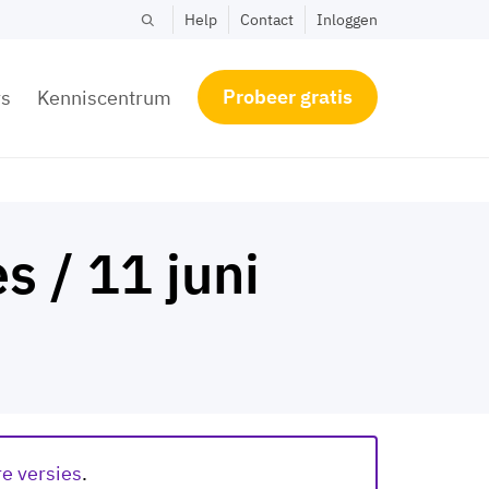
Help
Contact
Inloggen
Probeer gratis
rs
Kenniscentrum
s / 11 juni
re versies
.