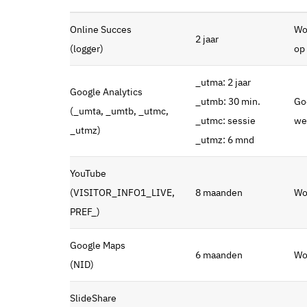
Online Succes
Wo
2 jaar
(logger)
op
_utma: 2 jaar
Google Analytics
_utmb: 30 min.
Go
(_umta, _umtb, _utmc,
_utmc: sessie
we
_utmz)
_utmz: 6 mnd
YouTube
(VISITOR_INFO1_LIVE,
8 maanden
Wor
PREF_)
Google Maps
6 maanden
Wo
(NID)
SlideShare