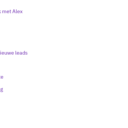
 met Alex
nieuwe leads
te
ng