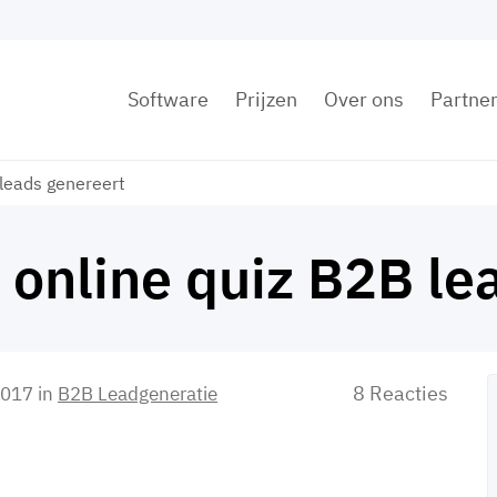
Software
Prijzen
Over ons
Partne
 leads genereert
 online quiz B2B le
8 Reacties
2017
in
B2B Leadgeneratie