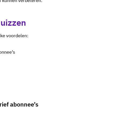
lf kunnen verbeteren.
quizzen
jke voordelen:
bonnee’s
rief abonnee’s