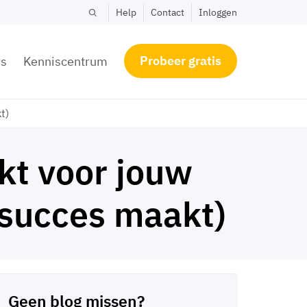
Help
Contact
Inloggen
Probeer gratis
rs
Kenniscentrum
t)
kt voor jouw
n succes maakt)
Geen blog missen?